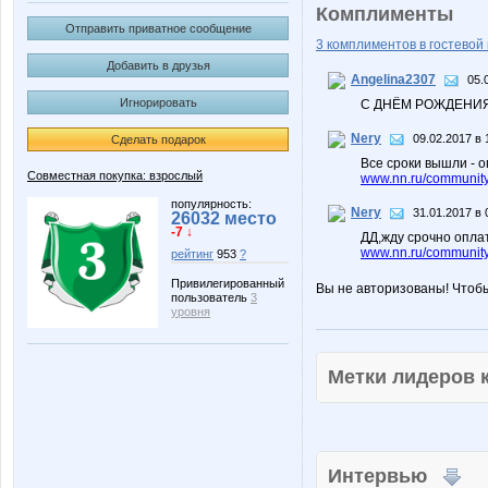
Комплименты
Отправить приватное сообщение
3 комплиментов в гостевой 
Добавить в друзья
Angelina2307
05.
Игнорировать
С ДНЁМ РОЖДЕНИЯ!
Nery
09.02.2017 в 
Сделать подарок
Все сроки вышли - о
Совместная покупка: взрослый
www.nn.ru/community
популярность:
Nery
31.01.2017 в 
26032 место
-7 ↓
ДД,жду срочно опла
www.nn.ru/community
рейтинг
953
?
Привилегированный
Вы не авторизованы! Чтоб
пользователь
3
уровня
Метки лидеров
Интервью