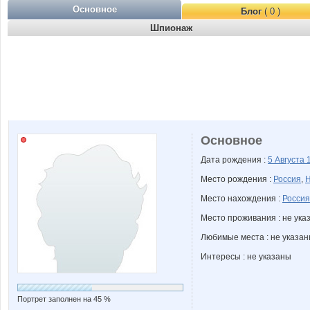
Основное
Блог
( 0 )
Шпионаж
Основное
Дата рождения :
5 Августа
Место рождения :
Россия
,
Н
Место нахождения :
Россия
Место проживания : не ука
Любимые места : не указа
Интересы : не указаны
Портрет заполнен на 45 %