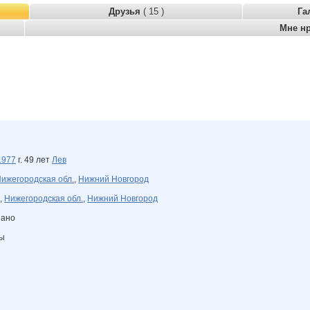
Друзья
( 15 )
Га
Мне н
1977
г. 49 лет
Лев
ижегородская обл.
,
Нижний Новгород
,
Нижегородская обл.
,
Нижний Новгород
зано
ны