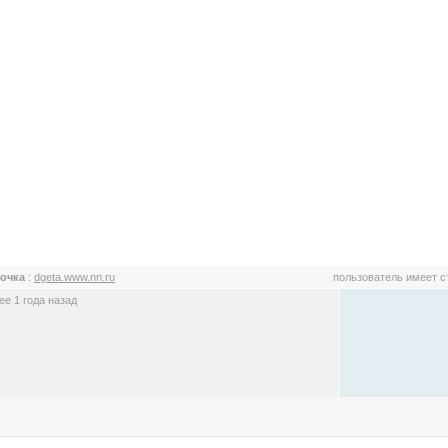
точка
:
dgeta.www.nn.ru
пользователь имеет 
е 1 года назад