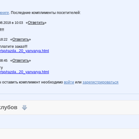
книге
. Последние комплименты посетителей:
«
Ответить
»
08.2018 в 10:03
!!
«
Ответить
»
18:22
платите заказ!!!
/sp/razda...20_yanvarya.html
«
Ответить
»
08:45
ту
/sp/razda...20_yanvarya.html
ы оставить комплимент необходимо
войти
или
зарегистрироваться
 клубов