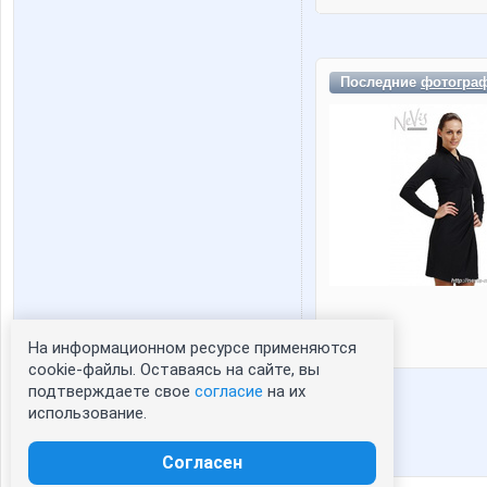
Последние
фотогра
На информационном ресурсе применяются
Статистика портрета:
cookie-файлы. Оставаясь на сайте, вы
подтверждаете свое
согласие
на их
сейчас просматривают портрет - 0
использование.
зарегистрированные пользователи
посетившие портрет за 7 дней - 0
Согласен